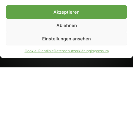
8233). Nachdruck und
Weiterverarbeitung, auch
Akzeptieren
auszugsweise, nur mit
Genehmigung.
Ablehnen
Einstellungen ansehen
IMPRESSUM
DATENSCHUTZ
Cookie-Richtlinie
Datenschutzerklärung
Impressum
PARTNER WERDEN
AGB