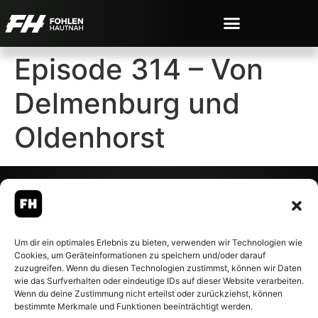
Episode 314 – Von
Delmenburg und
Oldenhorst
© 2007-2026 Fohlen-Hautnah.de
Um dir ein optimales Erlebnis zu bieten, verwenden wir Technologien wie
– Alle rechte vorbehalten.
Cookies, um Geräteinformationen zu speichern und/oder darauf
Fohlen-Hautnah.de ist ein
zuzugreifen. Wenn du diesen Technologien zustimmst, können wir Daten
offiziell eingetragenes Magazin
wie das Surfverhalten oder eindeutige IDs auf dieser Website verarbeiten.
bei der Deutschen
Wenn du deine Zustimmung nicht erteilst oder zurückziehst, können
Nationalbibliothek (ISSN 1868-
bestimmte Merkmale und Funktionen beeinträchtigt werden.