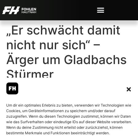
„Er schwächt damit
nicht nur sich“ –
Ärger um Gladbachs
Stürmer
Um dir ein optimales Erlebnis zu bieten, verwenden wir Technologien wie
Cookies, um Geräteinformationen zu speichern und/oder darauf
© 2007-2026 Fohlen-Hautnah.de
zuzugreifen. Wenn du diesen Technologien zustimmst, können wir Daten
– Alle rechte vorbehalten.
wie das Surfverhalten oder eindeutige IDs auf dieser Website verarbeiten.
Wenn du deine Zustimmung nicht erteilst oder zurückziehst, können
Fohlen-Hautnah.de ist ein
bestimmte Merkmale und Funktionen beeinträchtigt werden.
offiziell eingetragenes Magazin