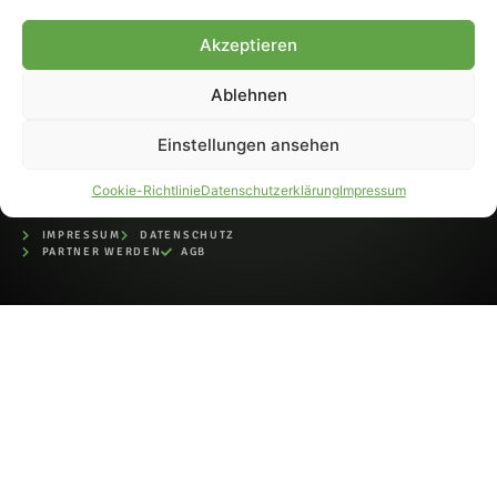
bei der Deutschen
Nationalbibliothek (ISSN 1868-
Akzeptieren
8233). Nachdruck und
Weiterverarbeitung, auch
Ablehnen
auszugsweise, nur mit
Genehmigung.
Einstellungen ansehen
Cookie-Richtlinie
Datenschutzerklärung
Impressum
IMPRESSUM
DATENSCHUTZ
PARTNER WERDEN
AGB