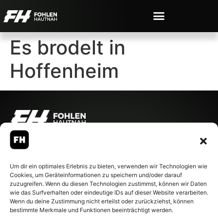
Es brodelt in
Hoffenheim
© 2007-2026 Fohlen-Hautnah.de
– Alle rechte vorbehalten.
Fohlen-Hautnah.de ist ein
Um dir ein optimales Erlebnis zu bieten, verwenden wir Technologien wie
offiziell eingetragenes Magazin
Cookies, um Geräteinformationen zu speichern und/oder darauf
bei der Deutschen
zuzugreifen. Wenn du diesen Technologien zustimmst, können wir Daten
Nationalbibliothek (ISSN 1868-
wie das Surfverhalten oder eindeutige IDs auf dieser Website verarbeiten.
8233). Nachdruck und
Wenn du deine Zustimmung nicht erteilst oder zurückziehst, können
Weiterverarbeitung, auch
bestimmte Merkmale und Funktionen beeinträchtigt werden.
auszugsweise, nur mit