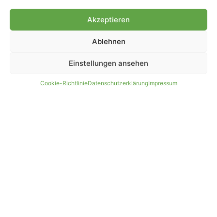
Genehmigung.
Akzeptieren
Ablehnen
IMPRESSUM
DATENSCHUTZ
Einstellungen ansehen
PARTNER WERDEN
AGB
Cookie-Richtlinie
Datenschutzerklärung
Impressum