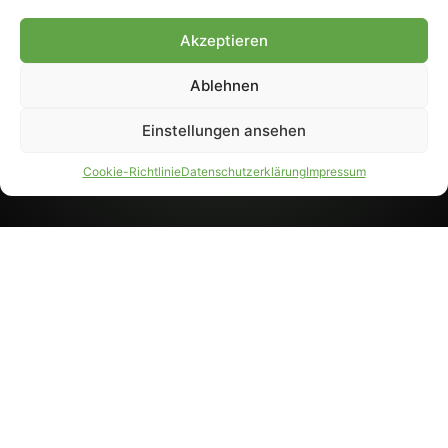
8233). Nachdruck und
Weiterverarbeitung, auch
Akzeptieren
auszugsweise, nur mit
Genehmigung.
Ablehnen
Einstellungen ansehen
IMPRESSUM
DATENSCHUTZ
Cookie-Richtlinie
Datenschutzerklärung
Impressum
PARTNER WERDEN
AGB