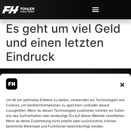
Es geht um viel Geld
und einen letzten
Eindruck
© 2007-2026 Fohlen-Hautnah.de
Um dir ein optimales Erlebnis zu bieten, verwenden wir Technologien wie
– Alle rechte vorbehalten.
Cookies, um Geräteinformationen zu speichern und/oder darauf
Fohlen-Hautnah.de ist ein
zuzugreifen. Wenn du diesen Technologien zustimmst, können wir Daten
offiziell eingetragenes Magazin
wie das Surfverhalten oder eindeutige IDs auf dieser Website verarbeiten.
bei der Deutschen
Wenn du deine Zustimmung nicht erteilst oder zurückziehst, können
Nationalbibliothek (ISSN 1868-
bestimmte Merkmale und Funktionen beeinträchtigt werden.