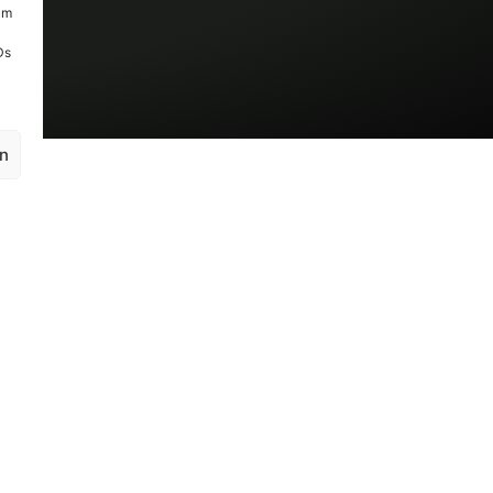
um
Ds
en