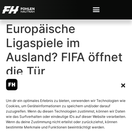
Europäische
Ligaspiele im
Ausland? FIFA öffnet
die Tür
Um dir ein optimales Erlebnis zu bieten, verwenden wir Technologien wie
Cookies, um Geräteinformationen zu speichern und/oder darauf
© 2007-2026 Fohlen-Hautnah.de
zuzugreifen. Wenn du diesen Technologien zustimmst, können wir Daten
– Alle rechte vorbehalten.
wie das Surfverhalten oder eindeutige IDs auf dieser Website verarbeiten.
Wenn du deine Zustimmung nicht erteilst oder zurückziehst, können
Fohlen-Hautnah.de ist ein
bestimmte Merkmale und Funktionen beeinträchtigt werden.
offiziell eingetragenes Magazin