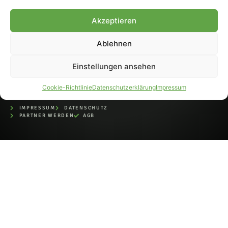
bei der Deutschen
Nationalbibliothek (ISSN 1868-
Akzeptieren
8233). Nachdruck und
Weiterverarbeitung, auch
Ablehnen
auszugsweise, nur mit
Genehmigung.
Einstellungen ansehen
Cookie-Richtlinie
Datenschutzerklärung
Impressum
IMPRESSUM
DATENSCHUTZ
PARTNER WERDEN
AGB