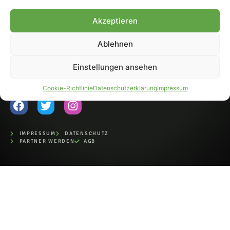
Fohlen-Hautnah.de ist ein
Akzeptieren
offiziell eingetragenes Magazin
bei der Deutschen
Nationalbibliothek (ISSN 1868-
Ablehnen
8233). Nachdruck und
Weiterverarbeitung, auch
Einstellungen ansehen
auszugsweise, nur mit
Genehmigung.
Cookie-Richtlinie
Datenschutzerklärung
Impressum
IMPRESSUM
DATENSCHUTZ
PARTNER WERDEN
AGB