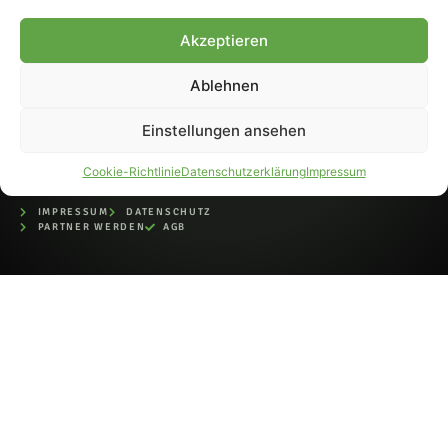
bei der Deutschen
Nationalbibliothek (ISSN 1868-
Akzeptieren
8233). Nachdruck und
Weiterverarbeitung, auch
Ablehnen
auszugsweise, nur mit
Genehmigung.
Einstellungen ansehen
Cookie-Richtlinie
Datenschutzerklärung
Impressum
IMPRESSUM
DATENSCHUTZ
PARTNER WERDEN
AGB