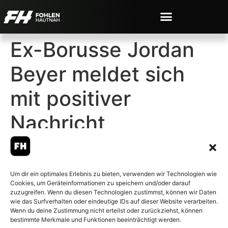
Ex-Borusse Jordan
Beyer meldet sich
mit positiver
Nachricht
Um dir ein optimales Erlebnis zu bieten, verwenden wir Technologien wie
Cookies, um Geräteinformationen zu speichern und/oder darauf
© 2007-2026 Fohlen-Hautnah.de
zuzugreifen. Wenn du diesen Technologien zustimmst, können wir Daten
– Alle rechte vorbehalten.
wie das Surfverhalten oder eindeutige IDs auf dieser Website verarbeiten.
Wenn du deine Zustimmung nicht erteilst oder zurückziehst, können
Fohlen-Hautnah.de ist ein
bestimmte Merkmale und Funktionen beeinträchtigt werden.
offiziell eingetragenes Magazin