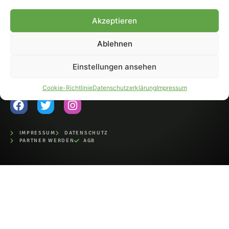
Fohlen-Hautnah.de ist ein
Akzeptieren
offiziell eingetragenes Magazin
bei der Deutschen
Nationalbibliothek (ISSN 1868-
Ablehnen
8233). Nachdruck und
Weiterverarbeitung, auch
Einstellungen ansehen
auszugsweise, nur mit
Genehmigung.
Cookie-Richtlinie
Datenschutzerklärung
Impressum
IMPRESSUM
DATENSCHUTZ
PARTNER WERDEN
AGB