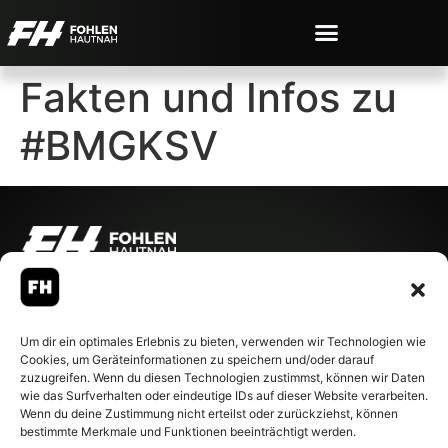
Fakten und Infos zu
#BMGKSV
© 2007-2026 Fohlen-Hautnah.de
– Alle rechte vorbehalten.
Fohlen-Hautnah.de ist ein
Um dir ein optimales Erlebnis zu bieten, verwenden wir Technologien wie
offiziell eingetragenes Magazin
Cookies, um Geräteinformationen zu speichern und/oder darauf
bei der Deutschen
zuzugreifen. Wenn du diesen Technologien zustimmst, können wir Daten
Nationalbibliothek (ISSN 1868-
wie das Surfverhalten oder eindeutige IDs auf dieser Website verarbeiten.
8233). Nachdruck und
Wenn du deine Zustimmung nicht erteilst oder zurückziehst, können
Weiterverarbeitung, auch
bestimmte Merkmale und Funktionen beeinträchtigt werden.
auszugsweise, nur mit