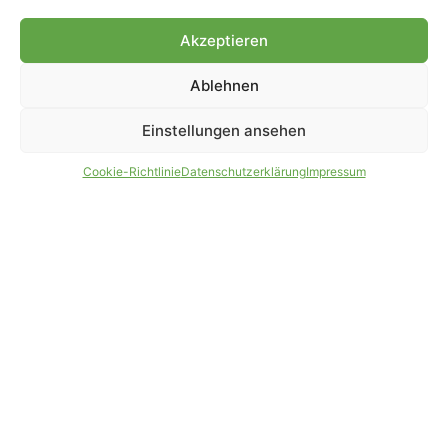
Genehmigung.
Akzeptieren
Ablehnen
IMPRESSUM
DATENSCHUTZ
Einstellungen ansehen
PARTNER WERDEN
AGB
Cookie-Richtlinie
Datenschutzerklärung
Impressum