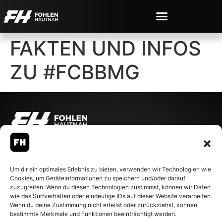
FAKTEN UND INFOS
ZU #FCBBMG
© 2007-2026 Fohlen-Hautnah.de
– Alle rechte vorbehalten.
Fohlen-Hautnah.de ist ein
Um dir ein optimales Erlebnis zu bieten, verwenden wir Technologien wie
offiziell eingetragenes Magazin
Cookies, um Geräteinformationen zu speichern und/oder darauf
bei der Deutschen
zuzugreifen. Wenn du diesen Technologien zustimmst, können wir Daten
Nationalbibliothek (ISSN 1868-
wie das Surfverhalten oder eindeutige IDs auf dieser Website verarbeiten.
8233). Nachdruck und
Wenn du deine Zustimmung nicht erteilst oder zurückziehst, können
Weiterverarbeitung, auch
bestimmte Merkmale und Funktionen beeinträchtigt werden.
auszugsweise, nur mit