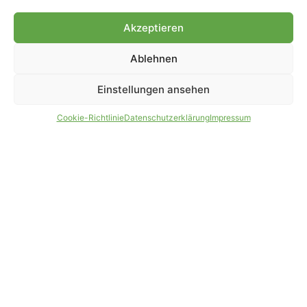
Genehmigung.
Akzeptieren
Ablehnen
IMPRESSUM
DATENSCHUTZ
Einstellungen ansehen
PARTNER WERDEN
AGB
Cookie-Richtlinie
Datenschutzerklärung
Impressum