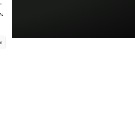
um
Ds
en