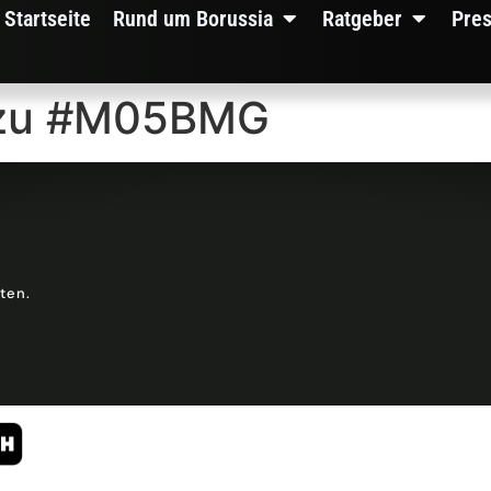
Startseite
Rund um Borussia
Ratgeber
Pre
s zu #M05BMG
lten.