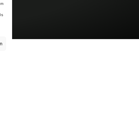
um
Ds
en