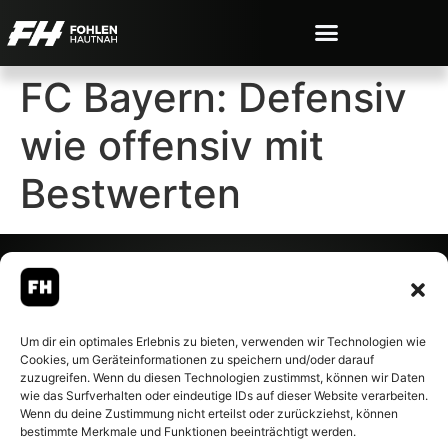
FC Bayern: Defensiv
wie offensiv mit
Bestwerten
© 2007-2026 Fohlen-Hautnah.de
Um dir ein optimales Erlebnis zu bieten, verwenden wir Technologien wie
– Alle rechte vorbehalten.
Cookies, um Geräteinformationen zu speichern und/oder darauf
Fohlen-Hautnah.de ist ein
zuzugreifen. Wenn du diesen Technologien zustimmst, können wir Daten
offiziell eingetragenes Magazin
wie das Surfverhalten oder eindeutige IDs auf dieser Website verarbeiten.
bei der Deutschen
Wenn du deine Zustimmung nicht erteilst oder zurückziehst, können
Nationalbibliothek (ISSN 1868-
bestimmte Merkmale und Funktionen beeinträchtigt werden.