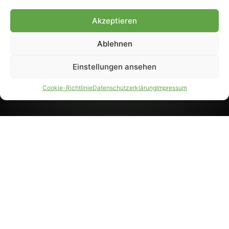
8233). Nachdruck und
Weiterverarbeitung, auch
Akzeptieren
auszugsweise, nur mit
Genehmigung.
Ablehnen
Einstellungen ansehen
IMPRESSUM
DATENSCHUTZ
Cookie-Richtlinie
Datenschutzerklärung
Impressum
PARTNER WERDEN
AGB