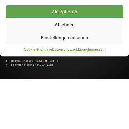
bei der Deutschen
Nationalbibliothek (ISSN 1868-
Akzeptieren
8233). Nachdruck und
Weiterverarbeitung, auch
Ablehnen
auszugsweise, nur mit
Genehmigung.
Einstellungen ansehen
Cookie-Richtlinie
Datenschutzerklärung
Impressum
IMPRESSUM
DATENSCHUTZ
PARTNER WERDEN
AGB