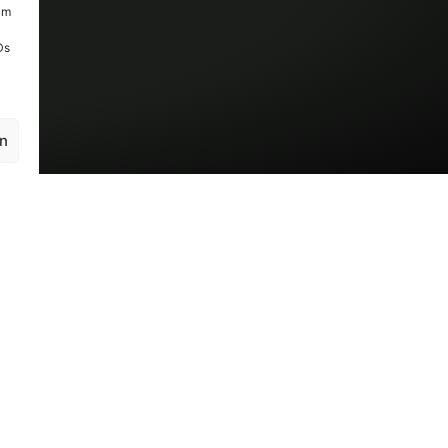
um
Ds
en