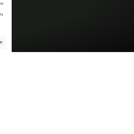
um
Ds
en