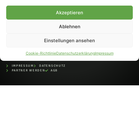
bei der Deutschen
Nationalbibliothek (ISSN 1868-
Akzeptieren
8233). Nachdruck und
Weiterverarbeitung, auch
Ablehnen
auszugsweise, nur mit
Genehmigung.
Einstellungen ansehen
Cookie-Richtlinie
Datenschutzerklärung
Impressum
IMPRESSUM
DATENSCHUTZ
PARTNER WERDEN
AGB