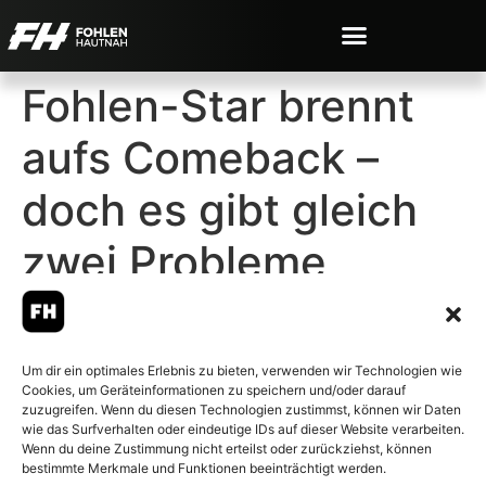
Fohlen-Star brennt
aufs Comeback –
doch es gibt gleich
zwei Probleme
Um dir ein optimales Erlebnis zu bieten, verwenden wir Technologien wie
Cookies, um Geräteinformationen zu speichern und/oder darauf
© 2007-2026 Fohlen-Hautnah.de
zuzugreifen. Wenn du diesen Technologien zustimmst, können wir Daten
– Alle rechte vorbehalten.
wie das Surfverhalten oder eindeutige IDs auf dieser Website verarbeiten.
Wenn du deine Zustimmung nicht erteilst oder zurückziehst, können
Fohlen-Hautnah.de ist ein
bestimmte Merkmale und Funktionen beeinträchtigt werden.
offiziell eingetragenes Magazin