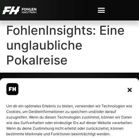
FohlenInsights: Eine
unglaubliche
Pokalreise
© 2007-2026 Fohlen-Hautnah.de
Um dir ein optimales Erlebnis zu bieten, verwenden wir Technologien wie
– Alle rechte vorbehalten.
Cookies, um Geräteinformationen zu speichern und/oder darauf
Fohlen-Hautnah.de ist ein
zuzugreifen. Wenn du diesen Technologien zustimmst, können wir Daten
offiziell eingetragenes Magazin
wie das Surfverhalten oder eindeutige IDs auf dieser Website verarbeiten.
bei der Deutschen
Wenn du deine Zustimmung nicht erteilst oder zurückziehst, können
Nationalbibliothek (ISSN 1868-
bestimmte Merkmale und Funktionen beeinträchtigt werden.