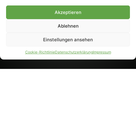
8233). Nachdruck und
Weiterverarbeitung, auch
Akzeptieren
auszugsweise, nur mit
Genehmigung.
Ablehnen
Einstellungen ansehen
IMPRESSUM
DATENSCHUTZ
Cookie-Richtlinie
Datenschutzerklärung
Impressum
PARTNER WERDEN
AGB