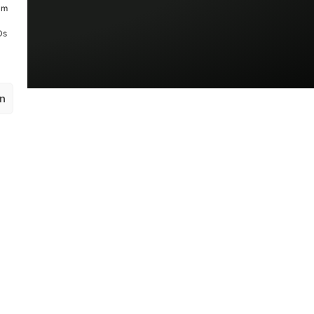
um
Ds
en