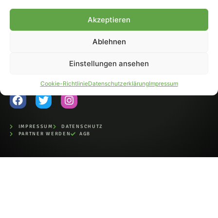
Fohlen-Hautnah.de ist ein
Akzeptieren
offiziell eingetragenes Magazin
bei der Deutschen
Nationalbibliothek (ISSN 1868-
Ablehnen
8233). Nachdruck und
Weiterverarbeitung, auch
Einstellungen ansehen
auszugsweise, nur mit
Genehmigung.
Cookie-Richtlinie
Datenschutzerklärung
Impressum
IMPRESSUM
DATENSCHUTZ
PARTNER WERDEN
AGB