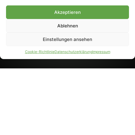
8233). Nachdruck und
Weiterverarbeitung, auch
Akzeptieren
auszugsweise, nur mit
Genehmigung.
Ablehnen
Einstellungen ansehen
IMPRESSUM
DATENSCHUTZ
Cookie-Richtlinie
Datenschutzerklärung
Impressum
PARTNER WERDEN
AGB