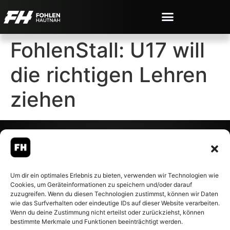
FohlenStall: U17 will
die richtigen Lehren
ziehen
© 2007-2026 Fohlen-Hautnah.de
Um dir ein optimales Erlebnis zu bieten, verwenden wir Technologien wie
– Alle rechte vorbehalten.
Cookies, um Geräteinformationen zu speichern und/oder darauf
Fohlen-Hautnah.de ist ein
zuzugreifen. Wenn du diesen Technologien zustimmst, können wir Daten
offiziell eingetragenes Magazin
wie das Surfverhalten oder eindeutige IDs auf dieser Website verarbeiten.
bei der Deutschen
Wenn du deine Zustimmung nicht erteilst oder zurückziehst, können
Nationalbibliothek (ISSN 1868-
bestimmte Merkmale und Funktionen beeinträchtigt werden.