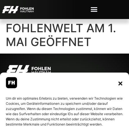
FOHLENWELT AM 1.
MAI GEÖFFNET
© 2007-2026 Fohlen-Hautnah.de
– Alle rechte vorbehalten.
Fohlen-Hautnah.de ist ein
Um dir ein optimales Erlebnis zu bieten, verwenden wir Technologien wie
offiziell eingetragenes Magazin
Cookies, um Geräteinformationen zu speichern und/oder darauf
bei der Deutschen
zuzugreifen. Wenn du diesen Technologien zustimmst, können wir Daten
Nationalbibliothek (ISSN 1868-
wie das Surfverhalten oder eindeutige IDs auf dieser Website verarbeiten.
8233). Nachdruck und
Wenn du deine Zustimmung nicht erteilst oder zurückziehst, können
Weiterverarbeitung, auch
bestimmte Merkmale und Funktionen beeinträchtigt werden.
auszugsweise, nur mit