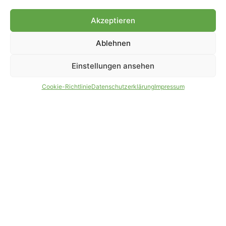
Genehmigung.
Akzeptieren
Ablehnen
IMPRESSUM
DATENSCHUTZ
Einstellungen ansehen
PARTNER WERDEN
AGB
Cookie-Richtlinie
Datenschutzerklärung
Impressum