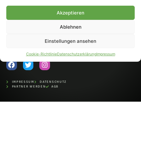
Fohlen-Hautnah.de ist ein
Akzeptieren
offiziell eingetragenes Magazin
bei der Deutschen
Nationalbibliothek (ISSN 1868-
Ablehnen
8233). Nachdruck und
Weiterverarbeitung, auch
Einstellungen ansehen
auszugsweise, nur mit
Genehmigung.
Cookie-Richtlinie
Datenschutzerklärung
Impressum
IMPRESSUM
DATENSCHUTZ
PARTNER WERDEN
AGB