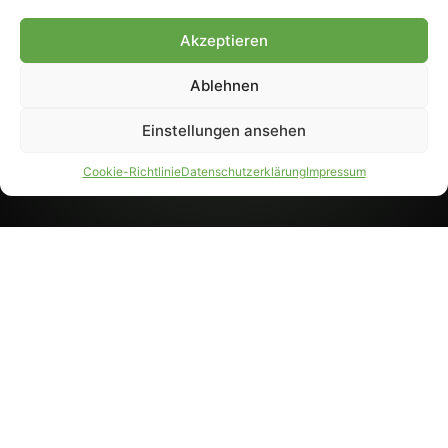
8233). Nachdruck und
Weiterverarbeitung, auch
Akzeptieren
auszugsweise, nur mit
Genehmigung.
Ablehnen
Einstellungen ansehen
IMPRESSUM
DATENSCHUTZ
Cookie-Richtlinie
Datenschutzerklärung
Impressum
PARTNER WERDEN
AGB