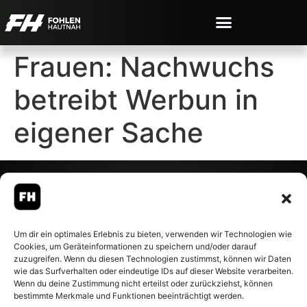
Frauen: Nachwuchs
betreibt Werbun in
eigener Sache
© 2007-2026 Fohlen-Hautnah.de
Um dir ein optimales Erlebnis zu bieten, verwenden wir Technologien wie
– Alle rechte vorbehalten.
Cookies, um Geräteinformationen zu speichern und/oder darauf
Fohlen-Hautnah.de ist ein
zuzugreifen. Wenn du diesen Technologien zustimmst, können wir Daten
offiziell eingetragenes Magazin
wie das Surfverhalten oder eindeutige IDs auf dieser Website verarbeiten.
bei der Deutschen
Wenn du deine Zustimmung nicht erteilst oder zurückziehst, können
Nationalbibliothek (ISSN 1868-
bestimmte Merkmale und Funktionen beeinträchtigt werden.