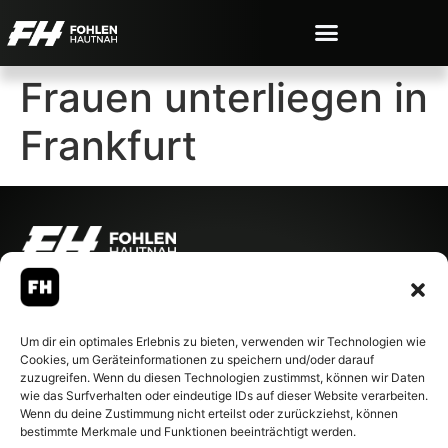
Frauen unterliegen in
Frankfurt
© 2007-2026 Fohlen-Hautnah.de
– Alle rechte vorbehalten.
Fohlen-Hautnah.de ist ein
Um dir ein optimales Erlebnis zu bieten, verwenden wir Technologien wie
offiziell eingetragenes Magazin
Cookies, um Geräteinformationen zu speichern und/oder darauf
bei der Deutschen
zuzugreifen. Wenn du diesen Technologien zustimmst, können wir Daten
Nationalbibliothek (ISSN 1868-
wie das Surfverhalten oder eindeutige IDs auf dieser Website verarbeiten.
8233). Nachdruck und
Wenn du deine Zustimmung nicht erteilst oder zurückziehst, können
Weiterverarbeitung, auch
bestimmte Merkmale und Funktionen beeinträchtigt werden.
auszugsweise, nur mit