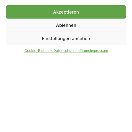
Genehmigung.
Akzeptieren
Ablehnen
IMPRESSUM
DATENSCHUTZ
Einstellungen ansehen
PARTNER WERDEN
AGB
Cookie-Richtlinie
Datenschutzerklärung
Impressum