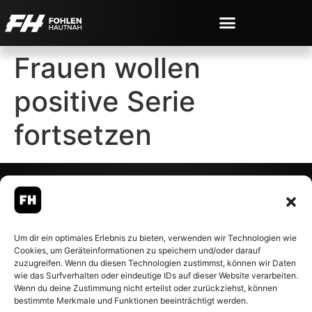
Frauen wollen
positive Serie
fortsetzen
© 2007-2026 Fohlen-Hautnah.de
Um dir ein optimales Erlebnis zu bieten, verwenden wir Technologien wie
– Alle rechte vorbehalten.
Cookies, um Geräteinformationen zu speichern und/oder darauf
Fohlen-Hautnah.de ist ein
zuzugreifen. Wenn du diesen Technologien zustimmst, können wir Daten
offiziell eingetragenes Magazin
wie das Surfverhalten oder eindeutige IDs auf dieser Website verarbeiten.
bei der Deutschen
Wenn du deine Zustimmung nicht erteilst oder zurückziehst, können
Nationalbibliothek (ISSN 1868-
bestimmte Merkmale und Funktionen beeinträchtigt werden.