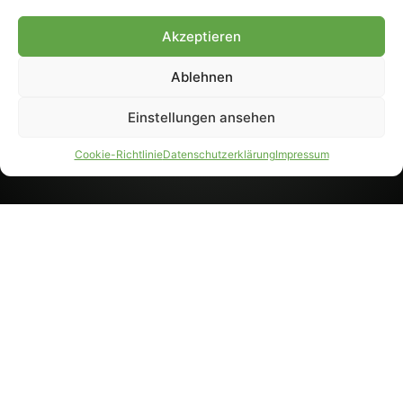
8233). Nachdruck und
Weiterverarbeitung, auch
Akzeptieren
auszugsweise, nur mit
Genehmigung.
Ablehnen
Einstellungen ansehen
IMPRESSUM
DATENSCHUTZ
Cookie-Richtlinie
Datenschutzerklärung
Impressum
PARTNER WERDEN
AGB