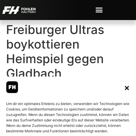
Freiburger Ultras
boykottieren
Heimspiel gegen
Gladbach
Um dir ein optimales Erlebnis zu bieten, verwenden wir Technologien wie
Cookies, um Geräteinformationen zu speichern und/oder darauf
© 2007-2026 Fohlen-Hautnah.de
zuzugreifen. Wenn du diesen Technologien zustimmst, können wir Daten
– Alle rechte vorbehalten.
wie das Surfverhalten oder eindeutige IDs auf dieser Website verarbeiten.
Wenn du deine Zustimmung nicht erteilst oder zurückziehst, können
Fohlen-Hautnah.de ist ein
bestimmte Merkmale und Funktionen beeinträchtigt werden.
offiziell eingetragenes Magazin