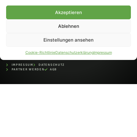
bei der Deutschen
Nationalbibliothek (ISSN 1868-
Akzeptieren
8233). Nachdruck und
Weiterverarbeitung, auch
Ablehnen
auszugsweise, nur mit
Genehmigung.
Einstellungen ansehen
Cookie-Richtlinie
Datenschutzerklärung
Impressum
IMPRESSUM
DATENSCHUTZ
PARTNER WERDEN
AGB