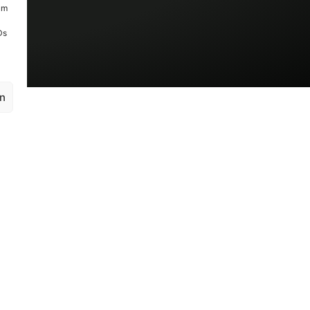
um
Ds
en