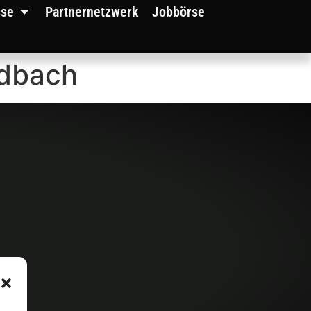
sse
Partnernetzwerk
Jobbörse
adbach