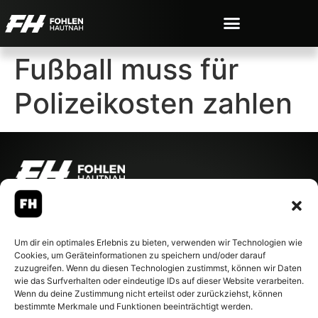
Fußball muss für
Polizeikosten zahlen
© 2007-2026 Fohlen-Hautnah.de
– Alle rechte vorbehalten.
Fohlen-Hautnah.de ist ein
Um dir ein optimales Erlebnis zu bieten, verwenden wir Technologien wie
offiziell eingetragenes Magazin
Cookies, um Geräteinformationen zu speichern und/oder darauf
bei der Deutschen
zuzugreifen. Wenn du diesen Technologien zustimmst, können wir Daten
Nationalbibliothek (ISSN 1868-
wie das Surfverhalten oder eindeutige IDs auf dieser Website verarbeiten.
8233). Nachdruck und
Wenn du deine Zustimmung nicht erteilst oder zurückziehst, können
Weiterverarbeitung, auch
bestimmte Merkmale und Funktionen beeinträchtigt werden.
auszugsweise, nur mit