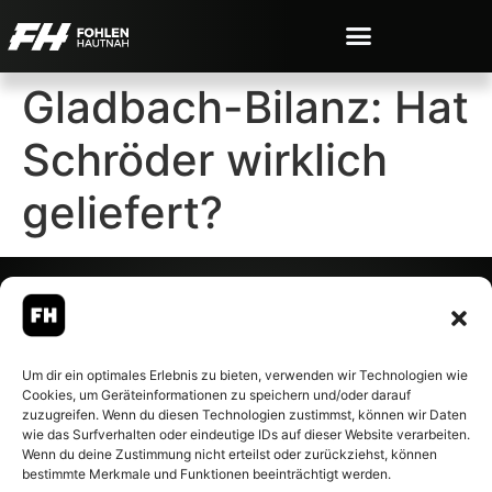
Gladbach-Bilanz: Hat
Schröder wirklich
geliefert?
© 2007-2026 Fohlen-Hautnah.de
Um dir ein optimales Erlebnis zu bieten, verwenden wir Technologien wie
– Alle rechte vorbehalten.
Cookies, um Geräteinformationen zu speichern und/oder darauf
Fohlen-Hautnah.de ist ein
zuzugreifen. Wenn du diesen Technologien zustimmst, können wir Daten
offiziell eingetragenes Magazin
wie das Surfverhalten oder eindeutige IDs auf dieser Website verarbeiten.
bei der Deutschen
Wenn du deine Zustimmung nicht erteilst oder zurückziehst, können
Nationalbibliothek (ISSN 1868-
bestimmte Merkmale und Funktionen beeinträchtigt werden.