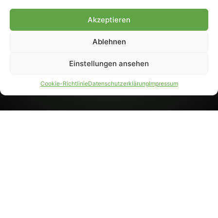
8233). Nachdruck und
Weiterverarbeitung, auch
Akzeptieren
auszugsweise, nur mit
Genehmigung.
Ablehnen
Einstellungen ansehen
IMPRESSUM
DATENSCHUTZ
Cookie-Richtlinie
Datenschutzerklärung
Impressum
PARTNER WERDEN
AGB