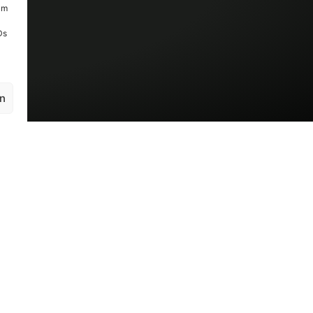
um
Ds
en