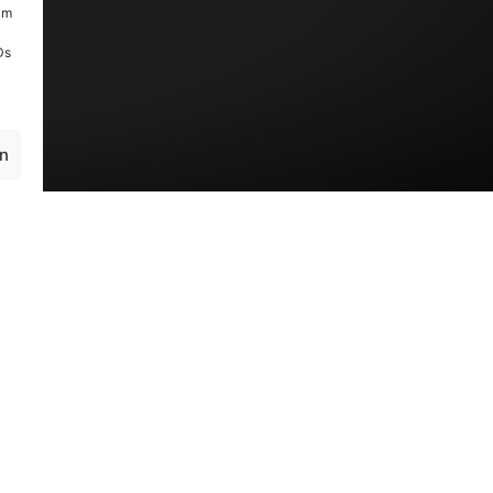
um
Ds
en