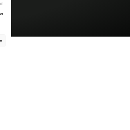
um
Ds
en