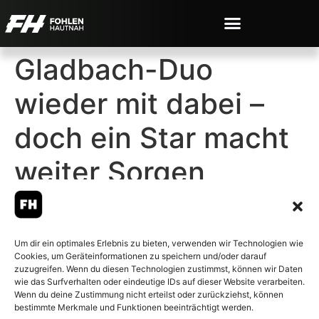
Gladbach-Duo
wieder mit dabei –
doch ein Star macht
weiter Sorgen
Um dir ein optimales Erlebnis zu bieten, verwenden wir Technologien wie
Cookies, um Geräteinformationen zu speichern und/oder darauf
© 2007-2026 Fohlen-Hautnah.de
zuzugreifen. Wenn du diesen Technologien zustimmst, können wir Daten
– Alle rechte vorbehalten.
wie das Surfverhalten oder eindeutige IDs auf dieser Website verarbeiten.
Wenn du deine Zustimmung nicht erteilst oder zurückziehst, können
Fohlen-Hautnah.de ist ein
bestimmte Merkmale und Funktionen beeinträchtigt werden.
offiziell eingetragenes Magazin