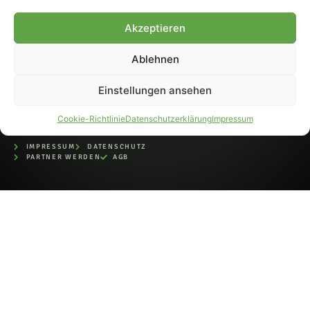
bei der Deutschen
Nationalbibliothek (ISSN 1868-
Akzeptieren
8233). Nachdruck und
Weiterverarbeitung, auch
Ablehnen
auszugsweise, nur mit
Genehmigung.
Einstellungen ansehen
Cookie-Richtlinie
Datenschutzerklärung
Impressum
IMPRESSUM
DATENSCHUTZ
PARTNER WERDEN
AGB