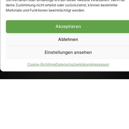
bei der Deutschen
deine Zustimmung nicht erteilst oder zurückziehst, können bestimmte
Nationalbibliothek (ISSN 1868-
Merkmale und Funktionen beeinträchtigt werden.
8233). Nachdruck und
Weiterverarbeitung, auch
auszugsweise, nur mit
Akzeptieren
Genehmigung.
Ablehnen
Einstellungen ansehen
IMPRESSUM
DATENSCHUTZ
Cookie-Richtlinie
Datenschutzerklärung
Impressum
PARTNER WERDEN
AGB