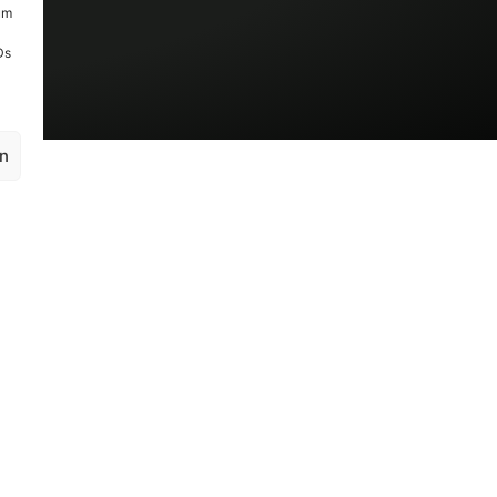
um
Ds
en