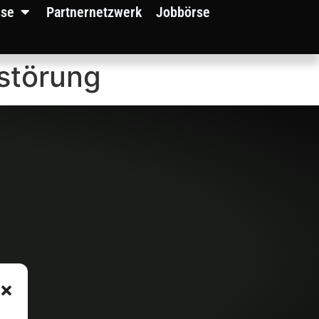
sse
Partnernetzwerk
Jobbörse
störung