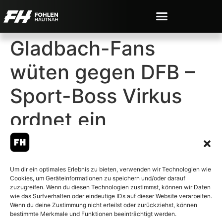
Gladbach-Fans
wüten gegen DFB –
Sport-Boss Virkus
ordnet ein
Um dir ein optimales Erlebnis zu bieten, verwenden wir Technologien wie
Cookies, um Geräteinformationen zu speichern und/oder darauf
© 2007-2026 Fohlen-Hautnah.de
zuzugreifen. Wenn du diesen Technologien zustimmst, können wir Daten
– Alle rechte vorbehalten.
wie das Surfverhalten oder eindeutige IDs auf dieser Website verarbeiten.
Wenn du deine Zustimmung nicht erteilst oder zurückziehst, können
Fohlen-Hautnah.de ist ein
bestimmte Merkmale und Funktionen beeinträchtigt werden.
offiziell eingetragenes Magazin