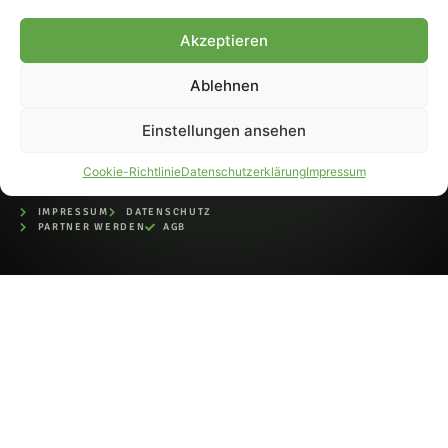
bei der Deutschen
Nationalbibliothek (ISSN 1868-
Akzeptieren
8233). Nachdruck und
Weiterverarbeitung, auch
Ablehnen
auszugsweise, nur mit
Genehmigung.
Einstellungen ansehen
Cookie-Richtlinie
Datenschutzerklärung
Impressum
IMPRESSUM
DATENSCHUTZ
PARTNER WERDEN
AGB