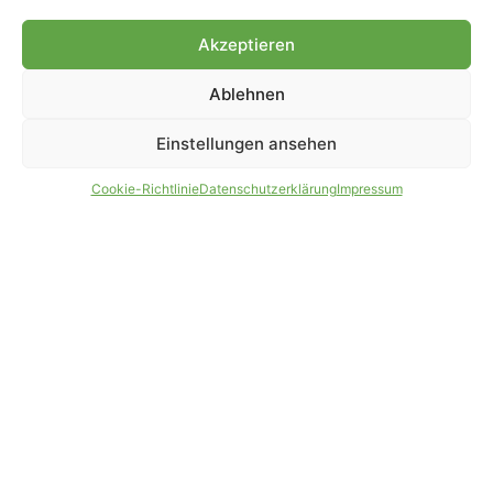
Genehmigung.
Akzeptieren
Ablehnen
IMPRESSUM
DATENSCHUTZ
Einstellungen ansehen
PARTNER WERDEN
AGB
Cookie-Richtlinie
Datenschutzerklärung
Impressum