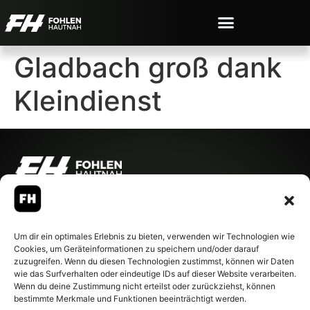
Gladbach groß dank
Kleindienst
© 2007-2026 Fohlen-Hautnah.de
– Alle rechte vorbehalten.
Fohlen-Hautnah.de ist ein
Um dir ein optimales Erlebnis zu bieten, verwenden wir Technologien wie
offiziell eingetragenes Magazin
Cookies, um Geräteinformationen zu speichern und/oder darauf
bei der Deutschen
zuzugreifen. Wenn du diesen Technologien zustimmst, können wir Daten
Nationalbibliothek (ISSN 1868-
wie das Surfverhalten oder eindeutige IDs auf dieser Website verarbeiten.
8233). Nachdruck und
Wenn du deine Zustimmung nicht erteilst oder zurückziehst, können
Weiterverarbeitung, auch
bestimmte Merkmale und Funktionen beeinträchtigt werden.
auszugsweise, nur mit