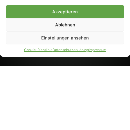
8233). Nachdruck und
Weiterverarbeitung, auch
Akzeptieren
auszugsweise, nur mit
Genehmigung.
Ablehnen
Einstellungen ansehen
IMPRESSUM
DATENSCHUTZ
Cookie-Richtlinie
Datenschutzerklärung
Impressum
PARTNER WERDEN
AGB