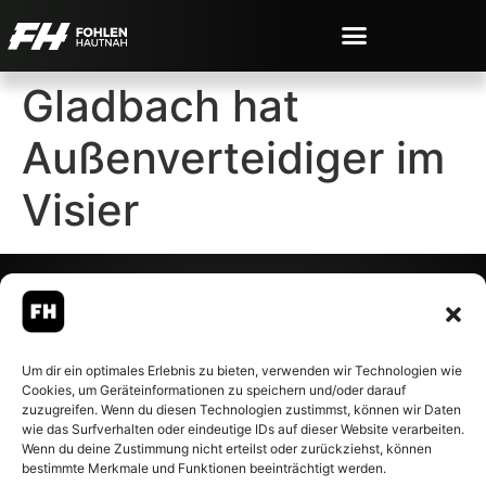
Gladbach hat
Außenverteidiger im
Visier
© 2007-2026 Fohlen-Hautnah.de
Um dir ein optimales Erlebnis zu bieten, verwenden wir Technologien wie
– Alle rechte vorbehalten.
Cookies, um Geräteinformationen zu speichern und/oder darauf
Fohlen-Hautnah.de ist ein
zuzugreifen. Wenn du diesen Technologien zustimmst, können wir Daten
offiziell eingetragenes Magazin
wie das Surfverhalten oder eindeutige IDs auf dieser Website verarbeiten.
bei der Deutschen
Wenn du deine Zustimmung nicht erteilst oder zurückziehst, können
Nationalbibliothek (ISSN 1868-
bestimmte Merkmale und Funktionen beeinträchtigt werden.