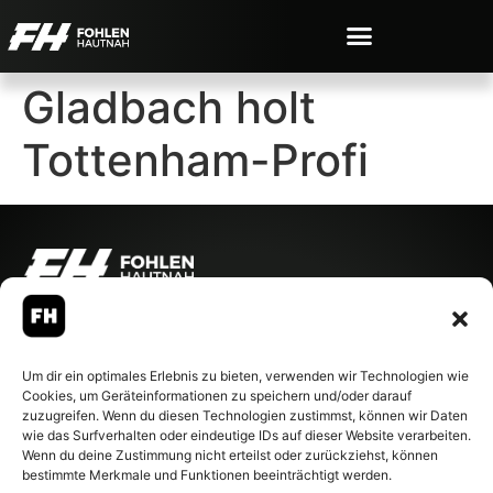
Gladbach holt
Tottenham-Profi
© 2007-2026 Fohlen-Hautnah.de
– Alle rechte vorbehalten.
Fohlen-Hautnah.de ist ein
Um dir ein optimales Erlebnis zu bieten, verwenden wir Technologien wie
offiziell eingetragenes Magazin
Cookies, um Geräteinformationen zu speichern und/oder darauf
bei der Deutschen
zuzugreifen. Wenn du diesen Technologien zustimmst, können wir Daten
Nationalbibliothek (ISSN 1868-
wie das Surfverhalten oder eindeutige IDs auf dieser Website verarbeiten.
8233). Nachdruck und
Wenn du deine Zustimmung nicht erteilst oder zurückziehst, können
Weiterverarbeitung, auch
bestimmte Merkmale und Funktionen beeinträchtigt werden.
auszugsweise, nur mit