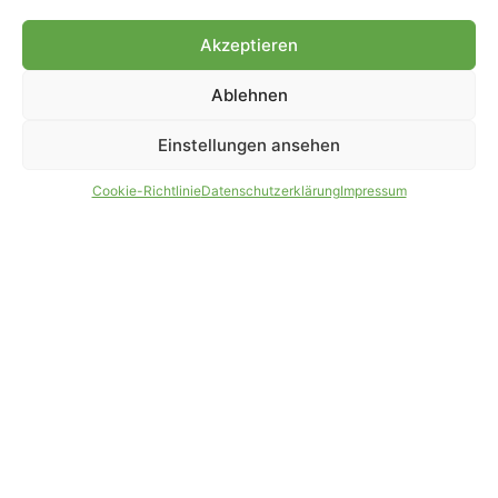
Genehmigung.
Akzeptieren
Ablehnen
IMPRESSUM
DATENSCHUTZ
Einstellungen ansehen
PARTNER WERDEN
AGB
Cookie-Richtlinie
Datenschutzerklärung
Impressum