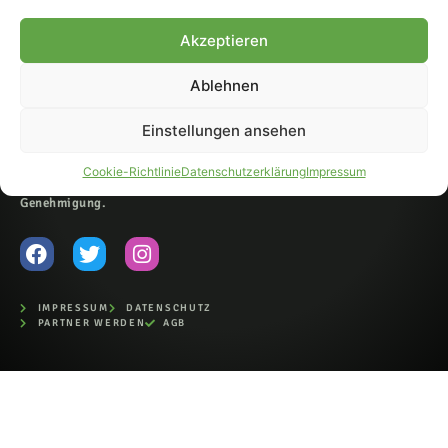
© 2007-2026 Fohlen-Hautnah.de
Akzeptieren
– Alle rechte vorbehalten.
Fohlen-Hautnah.de ist ein
Ablehnen
offiziell eingetragenes Magazin
bei der Deutschen
Nationalbibliothek (ISSN 1868-
Einstellungen ansehen
8233). Nachdruck und
Weiterverarbeitung, auch
Cookie-Richtlinie
Datenschutzerklärung
Impressum
auszugsweise, nur mit
Genehmigung.
IMPRESSUM
DATENSCHUTZ
PARTNER WERDEN
AGB