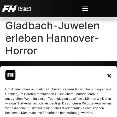
Gladbach-Juwelen
erleben Hannover-
Horror
© 2007-2026 Fohlen-Hautnah.de
Um dir ein optimales Erlebnis zu bieten, verwenden wir Technologien wie
– Alle rechte vorbehalten.
Cookies, um Geräteinformationen zu speichern und/oder darauf
Fohlen-Hautnah.de ist ein
zuzugreifen. Wenn du diesen Technologien zustimmst, können wir Daten
offiziell eingetragenes Magazin
wie das Surfverhalten oder eindeutige IDs auf dieser Website verarbeiten.
bei der Deutschen
Wenn du deine Zustimmung nicht erteilst oder zurückziehst, können
Nationalbibliothek (ISSN 1868-
bestimmte Merkmale und Funktionen beeinträchtigt werden.