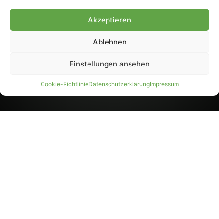
8233). Nachdruck und
Weiterverarbeitung, auch
Akzeptieren
auszugsweise, nur mit
Genehmigung.
Ablehnen
Einstellungen ansehen
IMPRESSUM
DATENSCHUTZ
Cookie-Richtlinie
Datenschutzerklärung
Impressum
PARTNER WERDEN
AGB