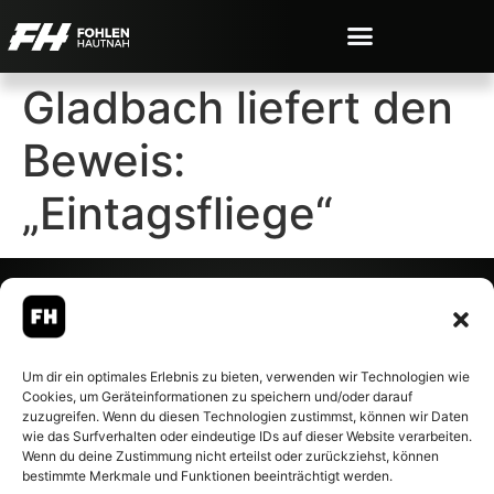
Gladbach liefert den
Beweis:
„Eintagsfliege“
© 2007-2026 Fohlen-Hautnah.de
Um dir ein optimales Erlebnis zu bieten, verwenden wir Technologien wie
– Alle rechte vorbehalten.
Cookies, um Geräteinformationen zu speichern und/oder darauf
Fohlen-Hautnah.de ist ein
zuzugreifen. Wenn du diesen Technologien zustimmst, können wir Daten
offiziell eingetragenes Magazin
wie das Surfverhalten oder eindeutige IDs auf dieser Website verarbeiten.
bei der Deutschen
Wenn du deine Zustimmung nicht erteilst oder zurückziehst, können
Nationalbibliothek (ISSN 1868-
bestimmte Merkmale und Funktionen beeinträchtigt werden.