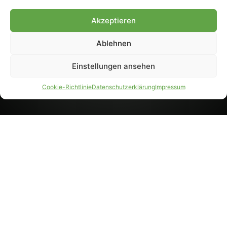
8233). Nachdruck und
Weiterverarbeitung, auch
Akzeptieren
auszugsweise, nur mit
Genehmigung.
Ablehnen
Einstellungen ansehen
IMPRESSUM
DATENSCHUTZ
Cookie-Richtlinie
Datenschutzerklärung
Impressum
PARTNER WERDEN
AGB