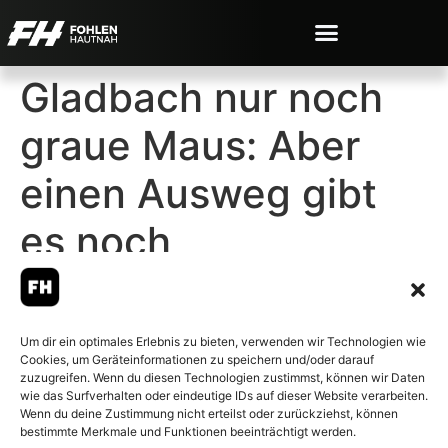
Gladbach nur noch
graue Maus: Aber
einen Ausweg gibt
es noch
Um dir ein optimales Erlebnis zu bieten, verwenden wir Technologien wie
Cookies, um Geräteinformationen zu speichern und/oder darauf
© 2007-2026 Fohlen-Hautnah.de
zuzugreifen. Wenn du diesen Technologien zustimmst, können wir Daten
– Alle rechte vorbehalten.
wie das Surfverhalten oder eindeutige IDs auf dieser Website verarbeiten.
Wenn du deine Zustimmung nicht erteilst oder zurückziehst, können
Fohlen-Hautnah.de ist ein
bestimmte Merkmale und Funktionen beeinträchtigt werden.
offiziell eingetragenes Magazin