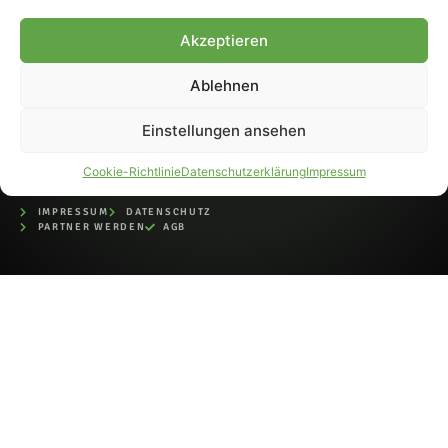
bei der Deutschen
Nationalbibliothek (ISSN 1868-
Akzeptieren
8233). Nachdruck und
Weiterverarbeitung, auch
Ablehnen
auszugsweise, nur mit
Genehmigung.
Einstellungen ansehen
Cookie-Richtlinie
Datenschutzerklärung
Impressum
IMPRESSUM
DATENSCHUTZ
PARTNER WERDEN
AGB