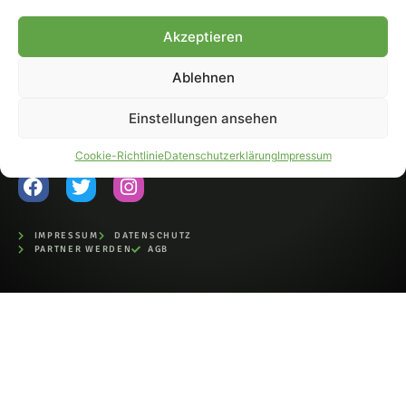
Fohlen-Hautnah.de ist ein
Akzeptieren
offiziell eingetragenes Magazin
bei der Deutschen
Nationalbibliothek (ISSN 1868-
Ablehnen
8233). Nachdruck und
Weiterverarbeitung, auch
Einstellungen ansehen
auszugsweise, nur mit
Genehmigung.
Cookie-Richtlinie
Datenschutzerklärung
Impressum
IMPRESSUM
DATENSCHUTZ
PARTNER WERDEN
AGB