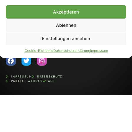
Fohlen-Hautnah.de ist ein
Akzeptieren
offiziell eingetragenes Magazin
bei der Deutschen
Nationalbibliothek (ISSN 1868-
Ablehnen
8233). Nachdruck und
Weiterverarbeitung, auch
Einstellungen ansehen
auszugsweise, nur mit
Genehmigung.
Cookie-Richtlinie
Datenschutzerklärung
Impressum
IMPRESSUM
DATENSCHUTZ
PARTNER WERDEN
AGB