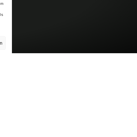
um
Ds
en