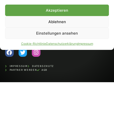
Fohlen-Hautnah.de ist ein
Akzeptieren
offiziell eingetragenes Magazin
bei der Deutschen
Nationalbibliothek (ISSN 1868-
Ablehnen
8233). Nachdruck und
Weiterverarbeitung, auch
Einstellungen ansehen
auszugsweise, nur mit
Genehmigung.
Cookie-Richtlinie
Datenschutzerklärung
Impressum
IMPRESSUM
DATENSCHUTZ
PARTNER WERDEN
AGB