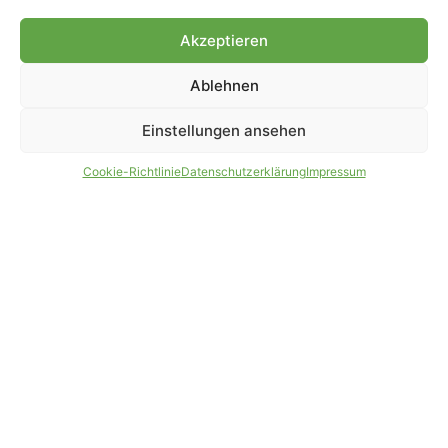
Genehmigung.
Akzeptieren
Ablehnen
IMPRESSUM
DATENSCHUTZ
Einstellungen ansehen
PARTNER WERDEN
AGB
Cookie-Richtlinie
Datenschutzerklärung
Impressum