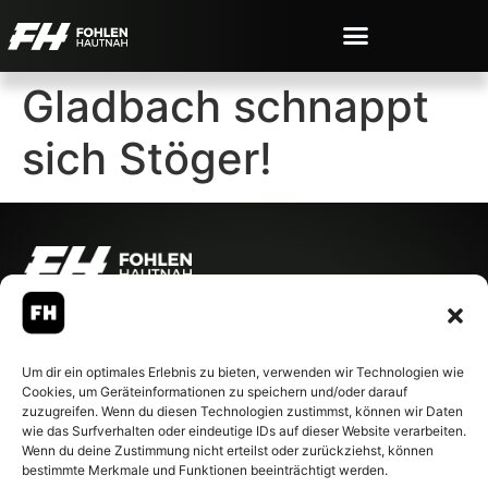
Gladbach schnappt
sich Stöger!
© 2007-2026 Fohlen-Hautnah.de
– Alle rechte vorbehalten.
Fohlen-Hautnah.de ist ein
Um dir ein optimales Erlebnis zu bieten, verwenden wir Technologien wie
offiziell eingetragenes Magazin
Cookies, um Geräteinformationen zu speichern und/oder darauf
bei der Deutschen
zuzugreifen. Wenn du diesen Technologien zustimmst, können wir Daten
Nationalbibliothek (ISSN 1868-
wie das Surfverhalten oder eindeutige IDs auf dieser Website verarbeiten.
8233). Nachdruck und
Wenn du deine Zustimmung nicht erteilst oder zurückziehst, können
Weiterverarbeitung, auch
bestimmte Merkmale und Funktionen beeinträchtigt werden.
auszugsweise, nur mit